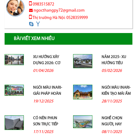
0983515872
ngocthangpy72@gmail.com
Thị trường Hà Nội: 0528359999
BÀI VIẾT XEM NHIỀU
XU HƯỚNG XÂY
NĂM 2025- XU
DỰNG 2026: CƠ
HƯỚNG TIÊU
HỘI LỚN CHO
DÙNG BỀN VỮNG,
01/04/2026
05/02/2026
NGÀNH VẬT LIỆU...
CHI ÍT HƠN ĐỂ...
NGÓI MÀU INARI-
NGÓI MÀU INARI-
GIẢI PHÁP HOÀN
KIẾN TẠO MÁI ẤM
HẢO CHO MỌI
TRONG THỜI ĐẠI
19/12/2025
28/11/2025
MIỀN KHÍ...
CHUYỂN...
CÓ NÊN PHUN
NGHỀ CHỌN
SƠN TRỰC TIẾP
NGƯỜI, HAY
LÊN NGÓI BẠC
NGƯỜI CHỌN
17/11/2025
08/11/2025
MÀU?
NGHỀ?