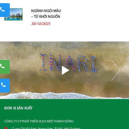
NGÀNH NGÓI MÀU
– TỪ KHỞI NGUỒN
ĐẾN THỜI KỲ
30/10/2025
BÙNG...
ĐƠN VỊ SẢN XUẤT
CÔNG TY CP PHÁT TRIỂN VLXD MỚI THÀNH ĐÔNG