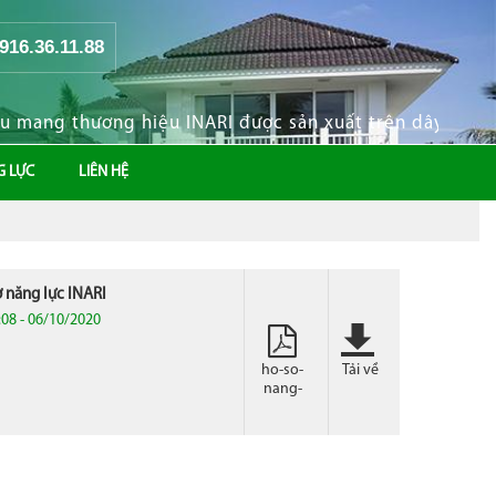
0916.36.11.88
ang thương hiệu INARI được sản xuất trên dây chuyền 
G LỰC
LIÊN HỆ
 năng lực INARI
:08 - 06/10/2020
ho-so-
Tải về
nang-
luc-
inari.pdf