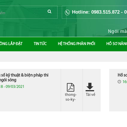
Hotline: 0983.515.872 - 
Ngói màu m
CÔNG LẮP ĐẶT
TIN TỨC
HỆ THỐNG PHÂN PHỐI
HỒ SƠ NĂN
số kỹ thuật & biện pháp thi
Hồ sơ
ngói sóng
16
18 - 09/03/2021
thong-
Tải về
so-ky-
thuat-
amp-
bien-
phap-
thi-