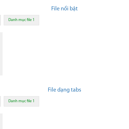
cong-
ngoi-
File nổi bật
song.pdf
Danh mục file 1
File dạng tabs
Danh mục file 1