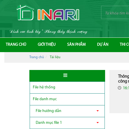
Đỉnh cao tinh túy * Phong thủy thịnh vượng
TRANG CHỦ
GIỚI THIỆU
SẢN PHẨM
DỰ ÁN
THI 
Trang chủ
Tài liệu
Thông 
công 
File hệ thống
16:
File danh mục
File hướng dẫn
Danh mục file 1