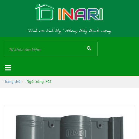
Đỉnh cao tinh túy * Phong thủy thịnh vượng
Trang chủ
Ngói Sóng IF02