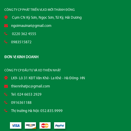
CÔNG TY CP PHÁT TRIỂN VLXD MỚI THÀNH ĐÔNG
Cụm CN Kỳ Sơn, Ngọc Sơn, Tứ Kỳ, Hải Dương
ngoimauinari@gmail.com
0220 362 4555
0983515872
ĐƠN VỊ KINH DOANH
CÔNG TY CP ĐẦU TƯ VÀ XD THIÊN NHẬT
LK9- Lô 31 KĐT Văn Khê- La Khê - Hà Đông- HN
thiennhatjsc@gmail.com
Tel: 024 6653 2929
0916361188
Thị trường Hà Nội: 052.835.9999