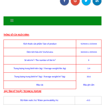
THÔNG SỐ CỦA NGÓI CHÍNH:
Kích thước sản phẩm/ Size of product
424mm x 335mm
Diện tích hữu ích/ Useful area
363mm x 305mm
2
2
Số viên/m
/ The number of tile/m
9
Trọng lượng trung bình/viên (kg) / Average weight/tile (kg)
3.4
2
2
Trọng lượng trung bình/m
(kg) / Average weight/m
(kg)
30.6
Màu sắc
Màu ghi sẫm
ÐẶC TÍNH KỸ THUẬT / TECHNICAL FEATURE
Độ thấm nước (%)/ Water permeability (%)
<9.5