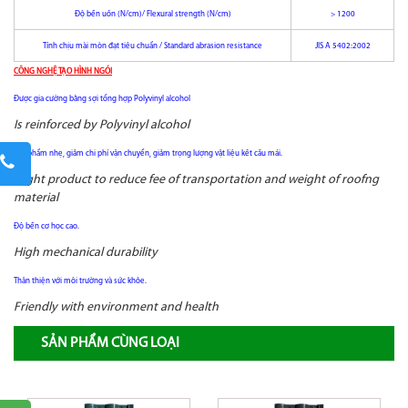
Độ bền uốn (N/cm)/ Flexural strength (N/cm)
> 1200
Tính chịu mài mòn đạt tiêu chuẩn / Standard abrasion resistance
JIS A 5402:2002
CÔNG NGHỆ TẠO HÌNH NGÓI
Được gia cường bằng sợi tổng hợp Polyvinyl alcohol
Is reinforced by Polyvinyl alcohol
Sản phẩm nhẹ, giảm chi phí vận chuyển, giảm trọng lượng vật liệu kết cấu mái.
Slight product to reduce fee of transportation and weight of roofng
material
Độ bền cơ học cao.
High mechanical durability
Thân thiện với môi trường và sức khỏe.
Friendly with environment and health
SẢN PHẨM CÙNG LOẠI