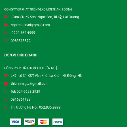
CÔNG TY CP PHÁT TRIỂN VLXD MỚI THÀNH ĐÔNG
Cụm CN Kỳ Sơn, Ngọc Sơn, Tứ Kỳ, Hải Dương
ngoimauinari@gmail.com
0220 362 4555
0983515872
ĐƠN VỊ KINH DOANH
CÔNG TY CP ĐẦU TƯ VÀ XD THIÊN NHẬT
LK9- Lô 31 KĐT Văn Khê- La Khê - Hà Đông- HN
thiennhatjsc@gmail.com
Tel: 024 6653 2929
0916361188
Thị trường Hà Nội: 052.835.9999