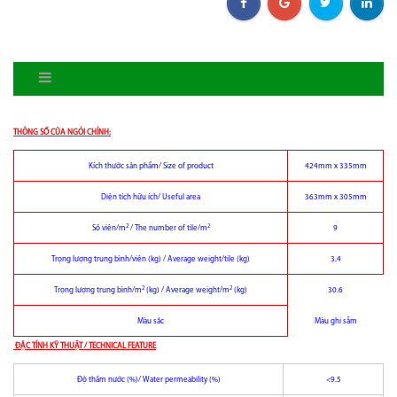
THÔNG SỐ CỦA NGÓI CHÍNH:
Kích thước sản phẩm/ Size of product
424mm x 335mm
Diện tích hữu ích/ Useful area
363mm x 305mm
2
2
Số viên/m
/ The number of tile/m
9
Trọng lượng trung bình/viên (kg) / Average weight/tile (kg)
3.4
2
2
Trọng lượng trung bình/m
(kg) / Average weight/m
(kg)
30.6
Màu sắc
Màu ghi sẫm
ÐẶC TÍNH KỸ THUẬT / TECHNICAL FEATURE
Độ thấm nước (%)/ Water permeability (%)
<9.5