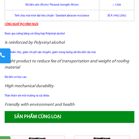
Độ bền uốn (N/cm)/ Flexural strength (N/cm)
> 1200
Tính chịu mài mòn đạt tiêu chuẩn / Standard abrasion resistance
JIS A 5402:2002
CÔNG NGHỆ TẠO HÌNH NGÓI
Được gia cường bằng sợi tổng hợp Polyvinyl alcohol
Is reinforced by Polyvinyl alcohol
Sản phẩm nhẹ, giảm chi phí vận chuyển, giảm trọng lượng vật liệu kết cấu mái.
Slight product to reduce fee of transportation and weight of roofng
material
Độ bền cơ học cao.
High mechanical durability
Thân thiện với môi trường và sức khỏe.
Friendly with environment and health
SẢN PHẨM CÙNG LOẠI