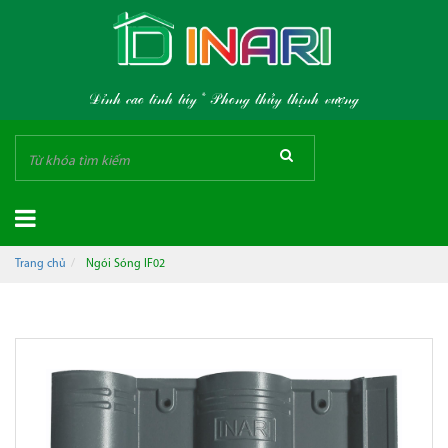
Đỉnh cao tinh túy * Phong thủy thịnh vượng
Trang chủ
Ngói Sóng IF02