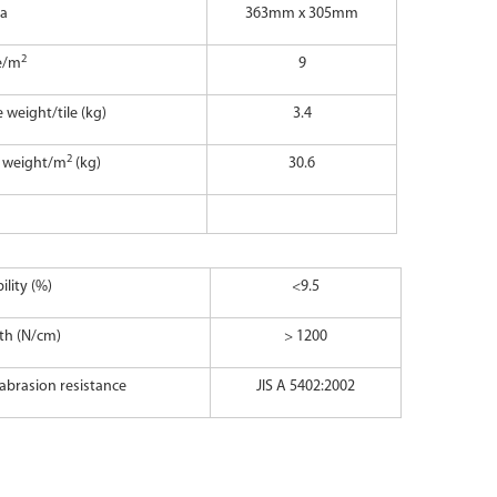
ea
363mm x 305mm
2
e/m
9
 weight/tile (kg)
3.4
2
e weight/m
(kg)
30.6
lity (%)
<9.5
th (N/cm)
> 1200
abrasion resistance
JIS A 5402:2002