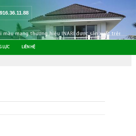
0916.36.11.88
u mang thương hiệu INARI được sản xuất trên dây chuy
G LỰC
LIÊN HỆ