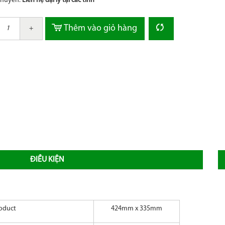
chuyển:
Liên hệ đại lý tại các tỉnh
Thêm vào giỏ hàng
+
ĐIỀU KIỆN
roduct
424mm x 335mm