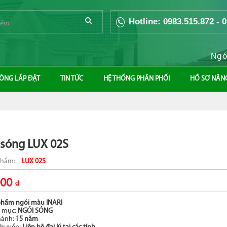
Hotline: 0983.515.872 - 
Ngói mà
CÔNG LẮP ĐẶT
TIN TỨC
HỆ THỐNG PHÂN PHỐI
HỒ SƠ NĂN
 sóng LUX 02S
phẩm:
LUX 02S
000
₫
phẩm ngói màu INARI
 mục:
NGÓI SÓNG
hành:
15 năm