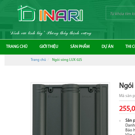
Đỉnh cao tinh túy * Phong thủy thịnh vượng
TRANG CHỦ
GIỚI THIỆU
SẢN PHẨM
DỰ ÁN
THI 
Trang chủ
Ngói sóng LUX 02S
Ngói
Mã sản 
255,
Sản 
Danh
Bảo 