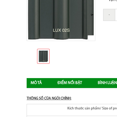
Vận 
-
MÔ TẢ
ĐIỂM NỔI BẬT
BÌNH LUẬN
THÔNG SỐ CỦA NGÓI CHÍNH:
Kích thước sản phẩm/ Size of p