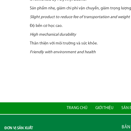
Sản phẩm nhẹ, giảm chi phí vận chuyển, giảm trọng lượng v
Slight product to reduce fee of transportation and weight 
Độ bền cơ học cao.
High mechanical durability
Thân thiện với môi trường và sức khỏe.
Friendly with environment and health
TRANG CHỦ
GIỚI THIỆU
SẢN 
BẢN 
ĐƠN VỊ SẢN XUẤT