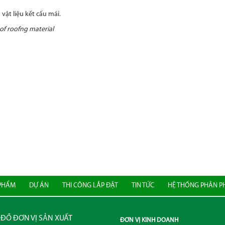
ật liệu kết cấu mái.
of roofng material
PHẨM
DỰ ÁN
THI CÔNG LẮP ĐẶT
TIN TỨC
HỆ THỐNG PHÂN P
ĐỒ ĐƠN VỊ SẢN XUẤT
ĐƠN VỊ KINH DOANH