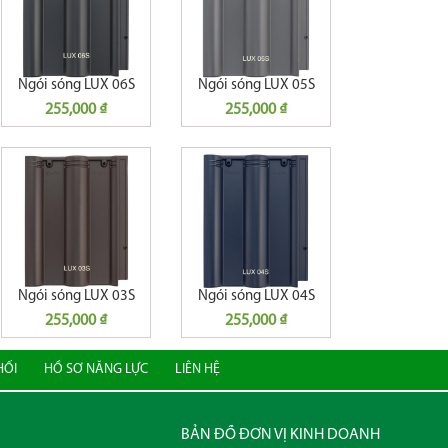
Ngói sóng LUX 06S
Ngói sóng LUX 05S
255,000 ₫
255,000 ₫
Ngói sóng LUX 03S
Ngói sóng LUX 04S
255,000 ₫
255,000 ₫
HỐI
HỒ SƠ NĂNG LỰC
LIÊN HỆ
BẢN ĐỒ ĐƠN VỊ KINH DOANH