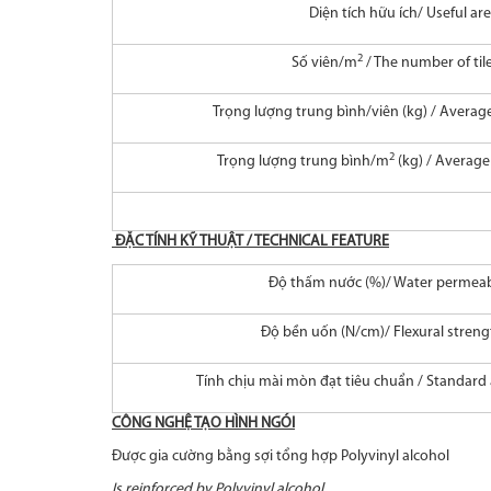
Diện tích hữu ích/ Useful ar
2
Số viên/m
/ The number of til
Trọng lượng trung bình/viên (kg) / Average
2
Trọng lượng trung bình/m
(kg) / Averag
ÐẶC TÍNH KỸ THUẬT / TECHNICAL FEATURE
Độ thấm nước (%)/ Water permeabi
Độ bền uốn (N/cm)/ Flexural streng
Tính chịu mài mòn đạt tiêu chuẩn / Standard 
CÔNG NGHỆ TẠO HÌNH NGÓI
Được gia cường bằng sợi tổng hợp Polyvinyl alcohol
Is reinforced by Polyvinyl alcohol